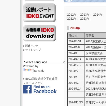
2012年
2013年
2014年
2022年
2023年
2024年
日にち
行事名
2024/3/31
2024東京都大
● 関連リンク
2024/4/6
2024越山杯（
● サイトマップ
2024/4
栃木県型大会
2024/4/14
第13回全福井
2024/5/12
第20回全国大会
Powered by
Translate
2024/5/19
第36回福島県
2024/6
第17回全関東
● IBKO国際武道空手道連盟
フェイスブック
2024/7/7
第6回東日本型
2024/7/14
2024J1朱鷺CU
第2回全福井型
2024/11/23
第2回ワールド