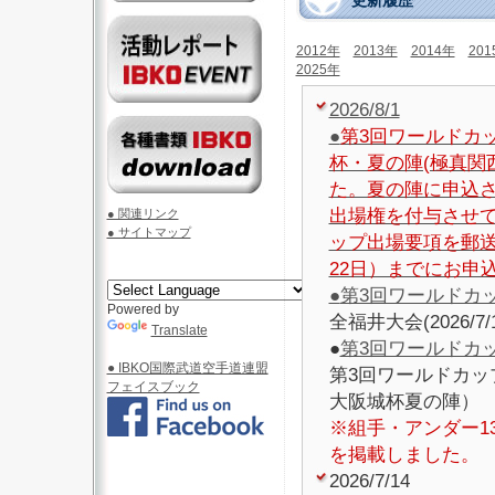
更新履歴
2012年
2013年
2014年
201
2025年
2026/8/1
●
第3回ワールドカ
杯・夏の陣(極真関
た。夏の陣に申込
出場権を付与させ
● 関連リンク
● サイトマップ
ップ出場要項を郵
22日）までにお申
●
第3回ワールドカ
Powered by
全福井大会(2026/
Translate
●
第3回ワールドカ
● IBKO国際武道空手道連盟
第3回ワールドカッ
フェイスブック
大阪城杯夏の陣）
※組手・アンダー1
を掲載しました。
2026/7/14